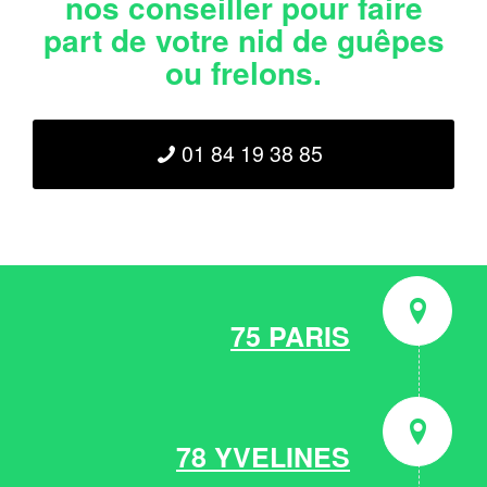
nos conseiller pour faire
part de votre nid de guêpes
ou frelons.
01 84 19 38 85
75 PARIS
78 YVELINES