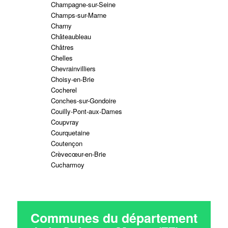
Champagne-sur-Seine
Champs-sur-Marne
Charny
Châteaubleau
Châtres
Chelles
Chevrainvilliers
Choisy-en-Brie
Cocherel
Conches-sur-Gondoire
Couilly-Pont-aux-Dames
Coupvray
Courquetaine
Coutençon
Crèvecœur-en-Brie
Cucharmoy
Communes du département