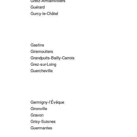
Gretz-Armainvilliers
Guérard
Gurcy-le-Châtel
Gastins
Giremoutiers
Grandpuits-Bailly-Carrois
Grez-sur-Loing
Guercheville
Germigny-l’Évêque
Gironville
Gravon
Grisy-Suisnes
Guermantes