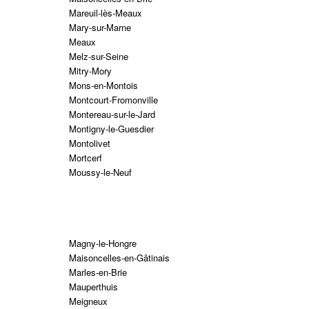
Mareuil-lès-Meaux
Mary-sur-Marne
Meaux
Melz-sur-Seine
Mitry-Mory
Mons-en-Montois
Montcourt-Fromonville
Montereau-sur-le-Jard
Montigny-le-Guesdier
Montolivet
Mortcerf
Moussy-le-Neuf
Magny-le-Hongre
Maisoncelles-en-Gâtinais
Marles-en-Brie
Mauperthuis
Meigneux