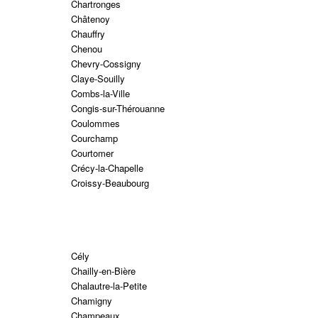
Chartronges
Châtenoy
Chauffry
Chenou
Chevry-Cossigny
Claye-Souilly
Combs-la-Ville
Congis-sur-Thérouanne
Coulommes
Courchamp
Courtomer
Crécy-la-Chapelle
Croissy-Beaubourg
Cély
Chailly-en-Bière
Chalautre-la-Petite
Chamigny
Champeaux