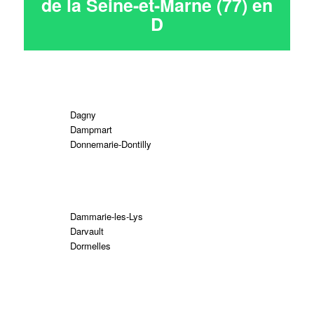
de la Seine-et-Marne (77) en
D
Dagny
Dampmart
Donnemarie-Dontilly
Dammarie-les-Lys
Darvault
Dormelles