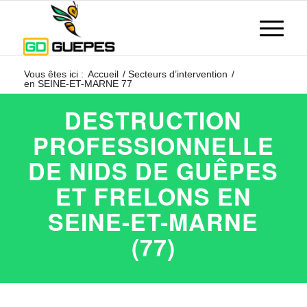
Vous êtes ici :
Accueil
/
Secteurs d’intervention
/
en SEINE-ET-MARNE 77
DESTRUCTION
PROFESSIONNELLE
DE NIDS DE GUÊPES
ET FRELONS EN
SEINE-ET-MARNE
(77)