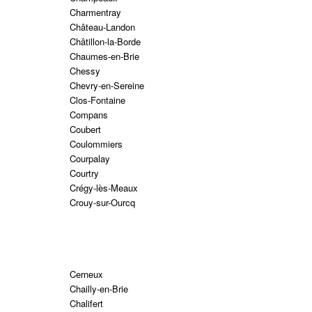
Charmentray
Château-Landon
Châtillon-la-Borde
Chaumes-en-Brie
Chessy
Chevry-en-Sereine
Clos-Fontaine
Compans
Coubert
Coulommiers
Courpalay
Courtry
Crégy-lès-Meaux
Crouy-sur-Ourcq
Cerneux
Chailly-en-Brie
Chalifert