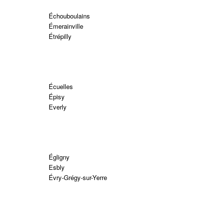
Échouboulains
Émerainville
Étrépilly
Écuelles
Épisy
Everly
Égligny
Esbly
Évry-Grégy-sur-Yerre