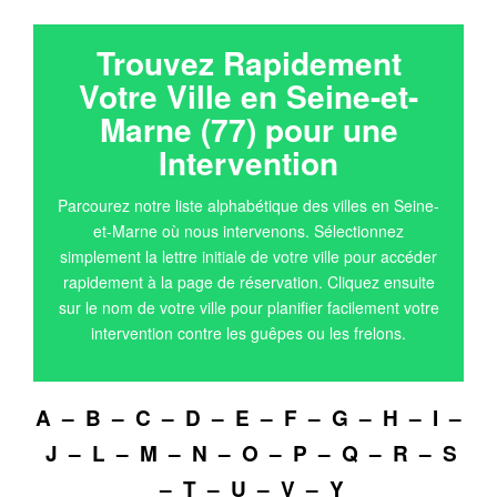
Trouvez Rapidement
Votre Ville en Seine-et-
Marne (77) pour une
Intervention
Parcourez notre liste alphabétique des villes en Seine-
et-Marne où nous intervenons. Sélectionnez
simplement la lettre initiale de votre ville pour accéder
rapidement à la page de réservation. Cliquez ensuite
sur le nom de votre ville pour planifier facilement votre
intervention contre les guêpes ou les frelons.
A
–
B
–
C
–
D
–
E
–
F
–
G
–
H
–
I
–
J
–
L
–
M
–
N
–
O
–
P
–
Q
–
R
–
S
–
T
–
U
–
V
–
Y