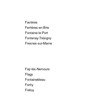
Favières
Ferrières-en-Brie
Fontaine-le-Port
Fontenay-Trésigny
Fresnes-sur-Marne
Faÿ-lès-Nemours
Flagy
Fontainebleau
Forfry
Frétoy