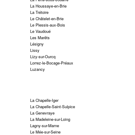
La Houssaye-en-Brie
La Trétoire
Le Châtelet-en-Brie
Le Plessis-aux-Bois
Le Vaudoué
Les Marêts
Lésigny
Lissy
Lizy-sur-Ourcq
Lorrez-le-Bocage-Préaux
Luzancy
La Chapelle-Iger
La Chapelle-Saint-Sulpice
La Genevraye
La Madeleine-sur-Loing
Lagny-sur-Marne
Le Mée-sur-Seine