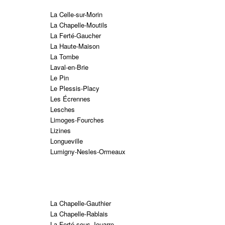
La Celle-sur-Morin
La Chapelle-Moutils
La Ferté-Gaucher
La Haute-Maison
La Tombe
Laval-en-Brie
Le Pin
Le Plessis-Placy
Les Écrennes
Lesches
Limoges-Fourches
Lizines
Longueville
Lumigny-Nesles-Ormeaux
La Chapelle-Gauthier
La Chapelle-Rablais
La Ferté-sous-Jouarre