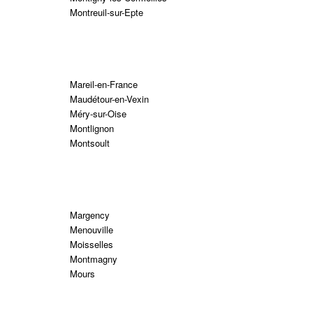
Montreuil-sur-Epte
Mareil-en-France
Maudétour-en-Vexin
Méry-sur-Oise
Montlignon
Montsoult
Margency
Menouville
Moisselles
Montmagny
Mours