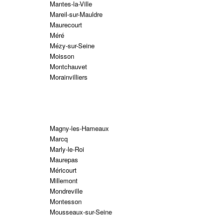
Mantes-la-Ville
Mareil-sur-Mauldre
Maurecourt
Méré
Mézy-sur-Seine
Moisson
Montchauvet
Morainvilliers
Magny-les-Hameaux
Marcq
Marly-le-Roi
Maurepas
Méricourt
Millemont
Mondreville
Montesson
Mousseaux-sur-Seine