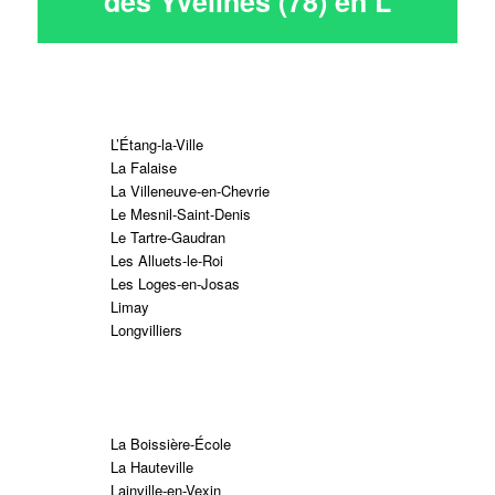
des Yvelines (78) en
L
L’Étang-la-Ville
La Falaise
La Villeneuve-en-Chevrie
Le Mesnil-Saint-Denis
Le Tartre-Gaudran
Les Alluets-le-Roi
Les Loges-en-Josas
Limay
Longvilliers
La Boissière-École
La Hauteville
Lainville-en-Vexin