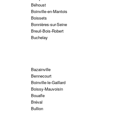
Béhoust
Boinville-en-Mantois
Boissets
Bonnières-sur-Seine
Breuil-Bois-Robert
Buchelay
Bazainville
Bennecourt
Boinville-le-Gaillard
Boissy-Mauvoisin
Bouafle
Bréval
Bullion