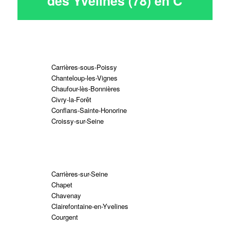
des Yvelines (78) en
C
Carrières-sous-Poissy
Chanteloup-les-Vignes
Chaufour-lès-Bonnières
Civry-la-Forêt
Conflans-Sainte-Honorine
Croissy-sur-Seine
Carrières-sur-Seine
Chapet
Chavenay
Clairefontaine-en-Yvelines
Courgent