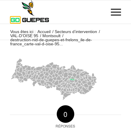
Vous êtes ici :
Accueil
/
Secteurs d’intervention
/
VAL-D’OISE 95
/
Montsoult
/
destruction-nid-de-guepes-et-frelons_ile-de-
france_carte-val-d-oise-95...
0
RÉPONSES