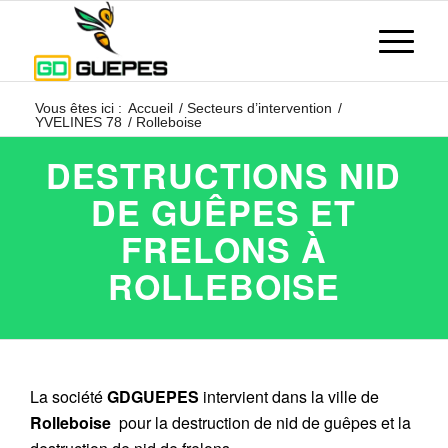
Vous êtes ici :
Accueil
/
Secteurs d’intervention
/
YVELINES 78
/
Rolleboise
DESTRUCTIONS NID
DE GUÊPES ET
FRELONS À
ROLLEBOISE
La société
GDGUEPES
intervient dans la ville de
Rolleboise
pour la destruction de nid de guêpes et la