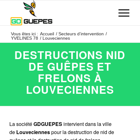
Vous êtes ici :
Accueil
/
Secteurs d’intervention
/
YVELINES 78
/
Louveciennes
DESTRUCTIONS NID
DE GUÊPES ET
FRELONS À
LOUVECIENNES
La société
GDGUEPES
intervient dans la ville
de
Louveciennes
pour la destruction de nid de