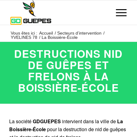
Vous êtes ici :
Accueil
/
Secteurs d’intervention
/
YVELINES 78
/
La Boissière-École
DESTRUCTIONS NID
DE GUÊPES ET
FRELONS À LA
BOISSIÈRE-ÉCOLE
La société
GDGUEPES
intervient dans la ville de
La
Boissière-École
pour la destruction de nid de guêpes