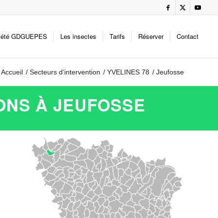
iété GDGUEPES
Les insectes
Tarifs
Réserver
Contact
Accueil
/
Secteurs d’intervention
/
YVELINES 78
/
Jeufosse
ONS À JEUFOSSE