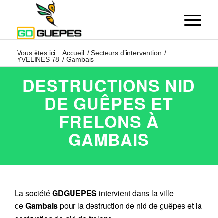
Vous êtes ici :
Accueil
/
Secteurs d’intervention
/
YVELINES 78
/
Gambais
DESTRUCTIONS NID
DE GUÊPES ET
FRELONS À
GAMBAIS
La société
GDGUEPES
intervient dans la ville
de
Gambais
pour la destruction de nid de guêpes et la