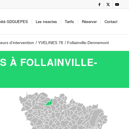
iété GDGUEPES
Les insectes
Tarifs
Réserver
Contact
eurs d’intervention
/
YVELINES 78
/
Follainville-Dennemont
 À FOLLAINVILLE-