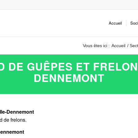
Accueil
Soc
Vous êtes ici :
Accueil
/
Sect
D DE GUÊPES ET FRELONS
DENNEMONT
ille-Dennemont
d de frelons.
-Dennemont