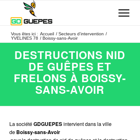
Vous êtes ici :
Accueil
/
Secteurs d’intervention
/
YVELINES 78
/
Boissy-sans-Avoir
DESTRUCTIONS NID
DE GUÊPES ET
FRELONS À BOISSY-
SANS-AVOIR
La société
GDGUEPES
intervient dans la ville
de
Boissy-sans-Avoir