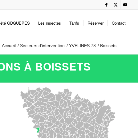
iété GDGUEPES
Les insectes
Tarifs
Réserver
Contact
Accueil
/
Secteurs d’intervention
/
YVELINES 78
/
Boissets
ONS À BOISSETS