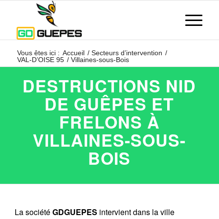
Vous êtes ici :
Accueil
/
Secteurs d’intervention
/
VAL-D’OISE 95
/
Villaines-sous-Bois
DESTRUCTIONS NID
DE GUÊPES ET
FRELONS À
VILLAINES-SOUS-
BOIS
La société
GDGUEPES
intervient dans la ville