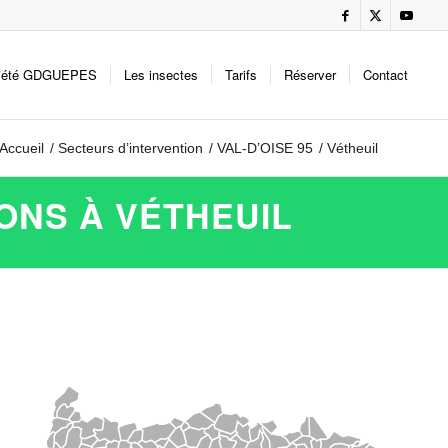
iété GDGUEPES
Les insectes
Tarifs
Réserver
Contact
Accueil
/
Secteurs d’intervention
/
VAL-D’OISE 95
/
Vétheuil
ONS À VÉTHEUIL