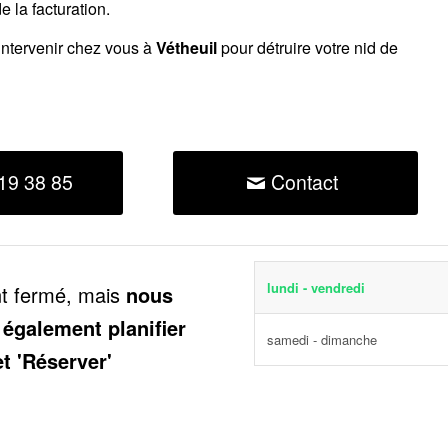
 la facturation.
intervenir chez vous à
Vétheuil
pour détruire votre nid de
19 38 85
Contact
lundi - vendredi
nt fermé, mais
nous
 également planifier
samedi - dimanche
et 'Réserver'