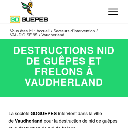
Vous êtes ici :
Accueil
/
Secteurs d’intervention
/
VAL-D’OISE 95
/
Vaudherland
DESTRUCTIONS NID
DE GUÊPES ET
FRELONS À
VAUDHERLAND
La société
GDGUEPES
intervient dans la ville
de
Vaudherland
pour la destruction de nid de guêpes