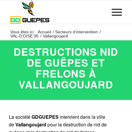
Vous êtes ici :
Accueil
/
Secteurs d’intervention
/
VAL-D’OISE 95
/
Vallangoujard
DESTRUCTIONS NID
DE GUÊPES ET
FRELONS À
VALLANGOUJARD
La société
GDGUEPES
intervient dans la ville
de
Vallangoujard
pour la destruction de nid de