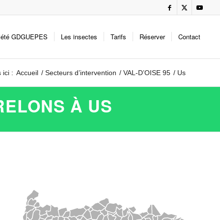
iété GDGUEPES
Les insectes
Tarifs
Réserver
Contact
ici :
Accueil
/
Secteurs d’intervention
/
VAL-D’OISE 95
/
Us
RELONS À US