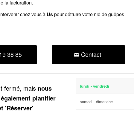
 la facturation.
intervenir chez vous à
Us
pour détruire votre nid de guêpes
19 38 85
Contact
lundi - vendredi
nt fermé, mais
nous
 également planifier
samedi - dimanche
et 'Réserver'