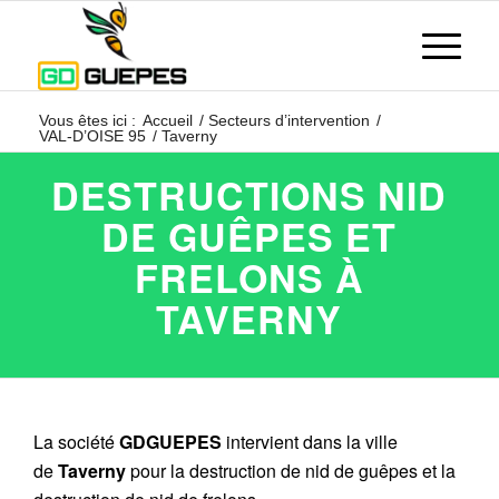
Vous êtes ici :
Accueil
/
Secteurs d’intervention
/
VAL-D’OISE 95
/
Taverny
DESTRUCTIONS NID
DE GUÊPES ET
FRELONS À
TAVERNY
La société
GDGUEPES
intervient dans la ville
de
Taverny
pour la destruction de nid de guêpes et la