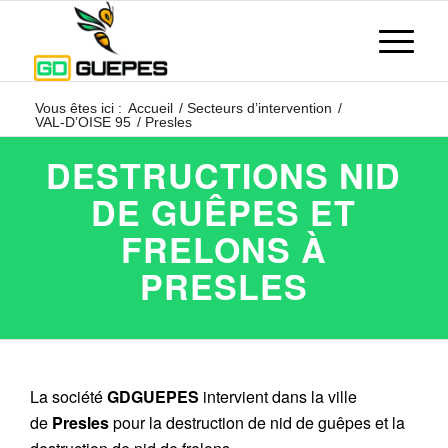
Vous êtes ici :
Accueil
/
Secteurs d’intervention
/
VAL-D’OISE 95
/
Presles
DESTRUCTIONS NID
DE GUÊPES ET
FRELONS À
PRESLES
La société
GDGUEPES
intervient dans la ville
de
Presles
pour la destruction de nid de guêpes et la