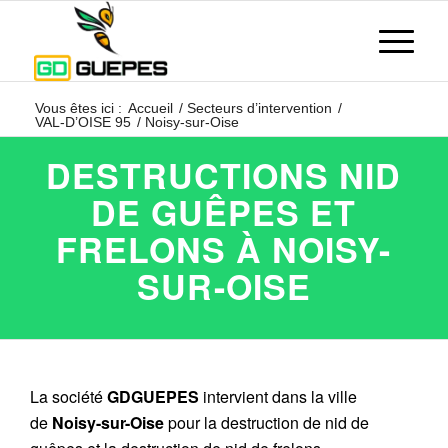
Vous êtes ici :
Accueil
/
Secteurs d’intervention
/
VAL-D’OISE 95
/
Noisy-sur-Oise
DESTRUCTIONS NID
DE GUÊPES ET
FRELONS À NOISY-
SUR-OISE
La société
GDGUEPES
intervient dans la ville
de
Noisy-sur-Oise
pour la destruction de nid de