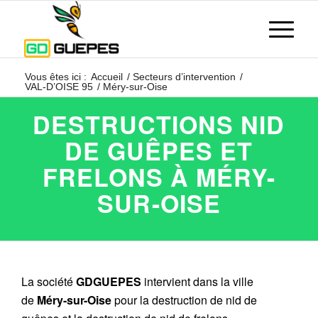
Vous êtes ici :
Accueil
/
Secteurs d’intervention
/
VAL-D’OISE 95
/
Méry-sur-Oise
DESTRUCTIONS NID
DE GUÊPES ET
FRELONS À MÉRY-
SUR-OISE
La société
GDGUEPES
intervient dans la ville
de
Méry-sur-Oise
pour la destruction de nid de