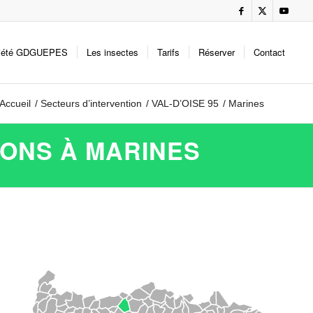
iété GDGUEPES
Les insectes
Tarifs
Réserver
Contact
Accueil
/
Secteurs d’intervention
/
VAL-D’OISE 95
/
Marines
LONS À MARINES