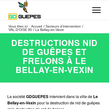
Vous êtes ici :
Accueil
/
Secteurs d’intervention
/
VAL-D’OISE 95
/
Le Bellay-en-Vexin
DESTRUCTIONS NID
DE GUÊPES ET
FRELONS À LE
BELLAY-EN-VEXIN
La société
GDGUEPES
intervient dans la ville de
Le
Bellay-en-Vexin
pour la destruction de nid de guêpes