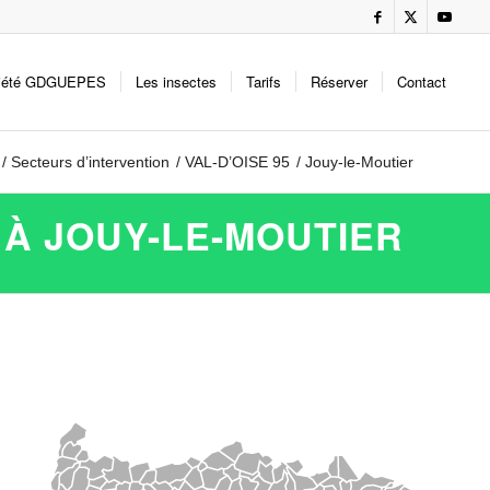
iété GDGUEPES
Les insectes
Tarifs
Réserver
Contact
/
Secteurs d’intervention
/
VAL-D’OISE 95
/
Jouy-le-Moutier
 À JOUY-LE-MOUTIER