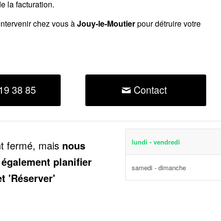
 la facturation.
intervenir chez vous à
Jouy-le-Moutier
pour détruire votre
19 38 85
Contact
lundi - vendredi
nt fermé, mais
nous
 également planifier
samedi - dimanche
et 'Réserver'