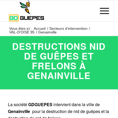
Vous êtes ici :
Accueil
/
Secteurs d’intervention
/
VAL-D’OISE 95
/
Genainville
DESTRUCTIONS NID
DE GUÊPES ET
FRELONS À
GENAINVILLE
La société
GDGUEPES
intervient dans la ville de
Genainville
pour la destruction de nid de guêpes et la