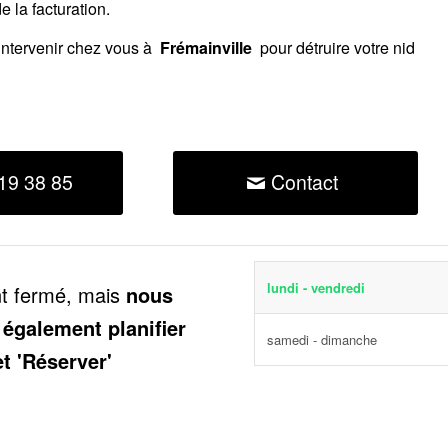
 la facturation.
intervenir chez vous à
Frémainville
pour détruire votre nid
19 38 85
Contact
lundi - vendredi
nt fermé, mais
nous
 également planifier
samedi - dimanche
et 'Réserver'