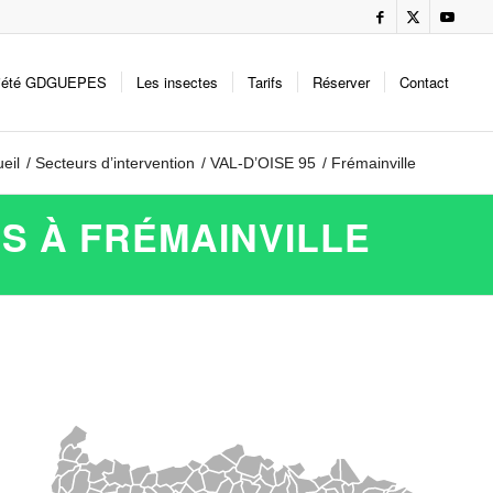
iété GDGUEPES
Les insectes
Tarifs
Réserver
Contact
eil
/
Secteurs d’intervention
/
VAL-D’OISE 95
/
Frémainville
S À FRÉMAINVILLE