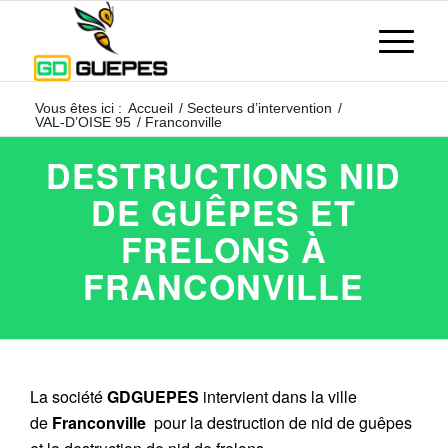
Vous êtes ici :
Accueil
/
Secteurs d’intervention
/
VAL-D’OISE 95
/
Franconville
DESTRUCTIONS NID
DE GUÊPES ET
FRELONS À
FRANCONVILLE
La société
GDGUEPES
intervient dans la ville
de
Franconville
pour la destruction de nid de guêpes