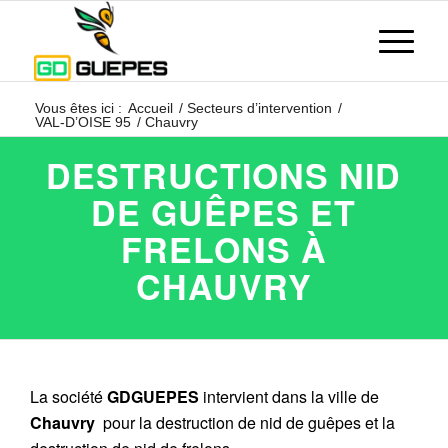
Vous êtes ici :
Accueil
/
Secteurs d’intervention
/
VAL-D’OISE 95
/
Chauvry
DESTRUCTIONS NID
DE GUÊPES ET
FRELONS À
CHAUVRY
La société
GDGUEPES
intervient dans la ville de
Chauvry
pour la destruction de nid de guêpes et la