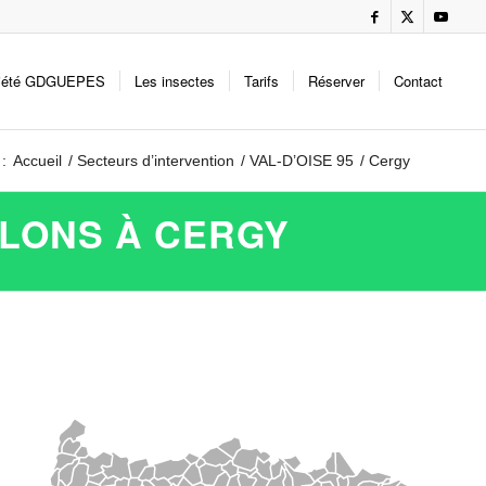
iété GDGUEPES
Les insectes
Tarifs
Réserver
Contact
 :
Accueil
/
Secteurs d’intervention
/
VAL-D’OISE 95
/
Cergy
ELONS À CERGY