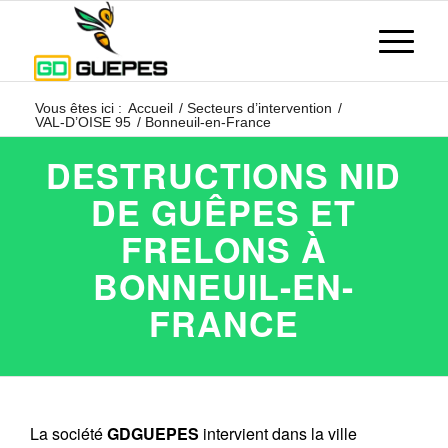
Vous êtes ici :
Accueil
/
Secteurs d’intervention
/
VAL-D’OISE 95
/
Bonneuil-en-France
DESTRUCTIONS NID
DE GUÊPES ET
FRELONS À
BONNEUIL-EN-
FRANCE
La société
GDGUEPES
intervient dans la ville