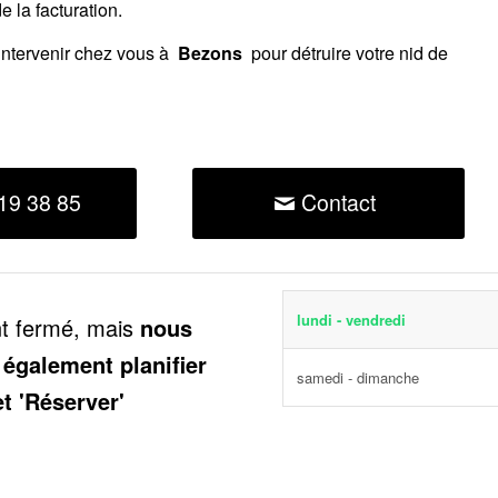
 la facturation.
intervenir chez vous à
Bezons
pour détruire votre nid de
19 38 85
Contact
lundi - vendredi
nt fermé, mais
nous
 également planifier
samedi - dimanche
et 'Réserver'