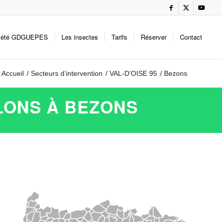
iété GDGUEPES
Les insectes
Tarifs
Réserver
Contact
Accueil
/
Secteurs d’intervention
/
VAL-D’OISE 95
/
Bezons
LONS À BEZONS