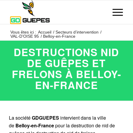
Vous êtes ici :
Accueil
/
Secteurs d’intervention
/
VAL-D’OISE 95
/
Belloy-en-France
DESTRUCTIONS NID
DE GUÊPES ET
FRELONS À BELLOY-
EN-FRANCE
La société
GDGUEPES
intervient dans la ville
de
Belloy-en-France
pour la destruction de nid de