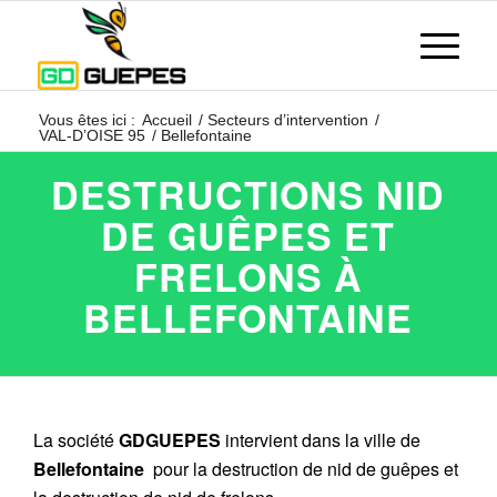
Vous êtes ici :
Accueil
/
Secteurs d’intervention
/
VAL-D’OISE 95
/
Bellefontaine
DESTRUCTIONS NID
DE GUÊPES ET
FRELONS À
BELLEFONTAINE
La société
GDGUEPES
intervient dans la ville de
Bellefontaine
pour la destruction de nid de guêpes et