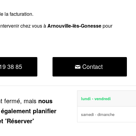
 la facturation.
intervenir chez vous à
Arnouville-lès-Gonesse
pour
19 38 85
Contact
lundi - vendredi
nt fermé, mais
nous
 également planifier
samedi - dimanche
et 'Réserver'