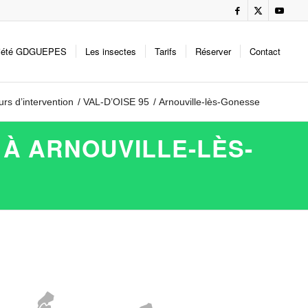
iété GDGUEPES
Les insectes
Tarifs
Réserver
Contact
rs d’intervention
/
VAL-D’OISE 95
/
Arnouville-lès-Gonesse
 À ARNOUVILLE-LÈS-