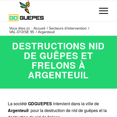
Vous êtes ici :
Accueil
/
Secteurs d’intervention
/
VAL-D’OISE 95
/
Argenteuil
DESTRUCTIONS NID
DE GUÊPES ET
FRELONS À
ARGENTEUIL
La société
GDGUEPES
intervient dans la ville de
Argenteuil
pour la destruction de nid de guêpes et la