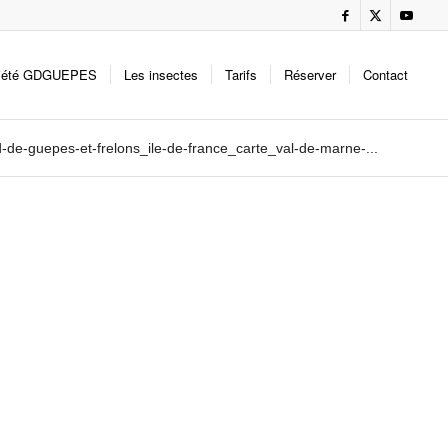
iété GDGUEPES
Les insectes
Tarifs
Réserver
Contact
d-de-guepes-et-frelons_ile-de-france_carte_val-de-marne-...