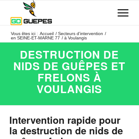
Vous êtes ici :
Accueil
/
Secteurs d’intervention
/
en SEINE-ET-MARNE 77
/
à Voulangis
DESTRUCTION DE
NIDS DE GUÊPES ET
FRELONS À
VOULANGIS
Intervention rapide pour
la destruction de nids de