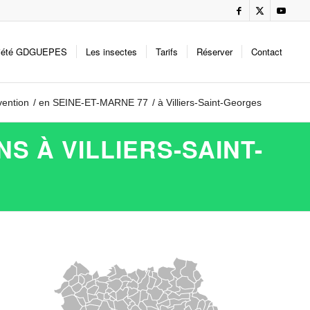
iété GDGUEPES
Les insectes
Tarifs
Réserver
Contact
vention
/
en SEINE-ET-MARNE 77
/
à Villiers-Saint-Georges
S À VILLIERS-SAINT-