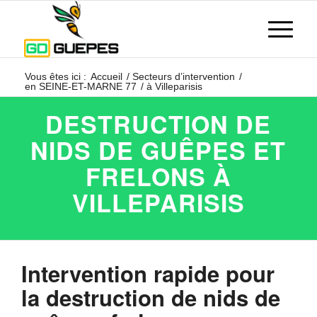
Vous êtes ici :
Accueil
/
Secteurs d’intervention
/
en SEINE-ET-MARNE 77
/
à Villeparisis
DESTRUCTION DE
NIDS DE GUÊPES ET
FRELONS À
VILLEPARISIS
Intervention rapide pour
la destruction de nids de