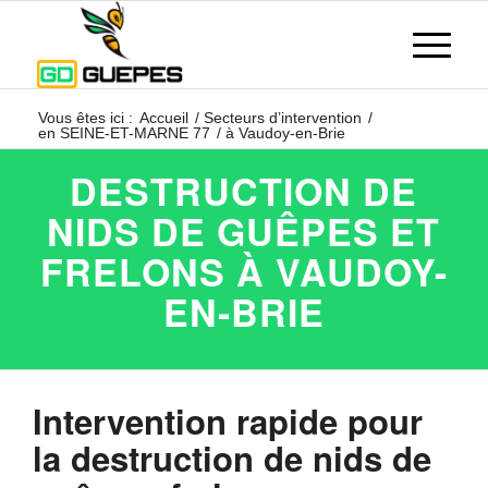
Vous êtes ici :
Accueil
/
Secteurs d’intervention
/
en SEINE-ET-MARNE 77
/
à Vaudoy-en-Brie
DESTRUCTION DE
NIDS DE GUÊPES ET
FRELONS À VAUDOY-
EN-BRIE
Intervention rapide pour
la destruction de nids de