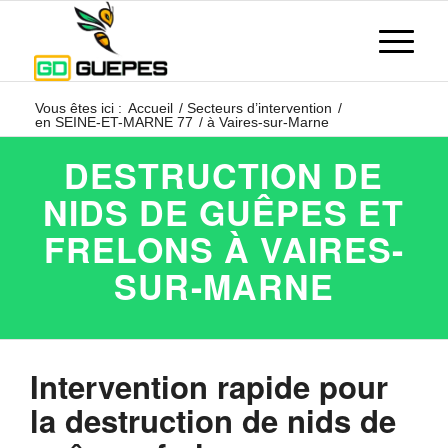
Vous êtes ici :
Accueil
/
Secteurs d’intervention
/
en SEINE-ET-MARNE 77
/
à Vaires-sur-Marne
DESTRUCTION DE
NIDS DE GUÊPES ET
FRELONS À VAIRES-
SUR-MARNE
Intervention rapide pour
la destruction de nids de