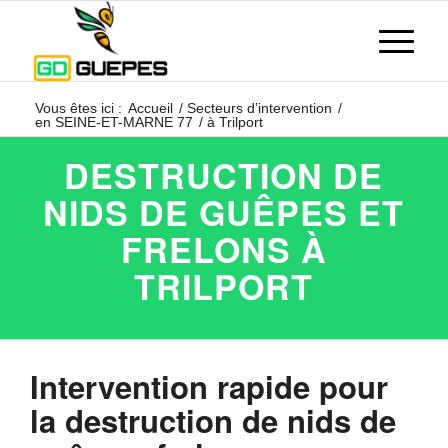
Vous êtes ici :
Accueil
/
Secteurs d’intervention
/
en SEINE-ET-MARNE 77
/
à Trilport
DESTRUCTION DE
NIDS DE GUÊPES ET
FRELONS À
TRILPORT
Intervention rapide pour
la destruction de nids de