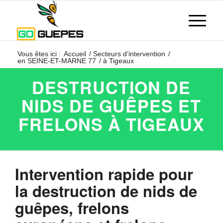
Vous êtes ici :
Accueil
/
Secteurs d’intervention
/
en SEINE-ET-MARNE 77
/
à Tigeaux
DESTRUCTION DE
NIDS DE GUÊPES ET
FRELONS À TIGEAUX
Intervention rapide pour
la destruction de nids de
guêpes, frelons