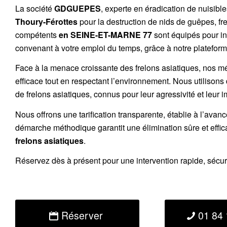
La société
GDGUEPES
, experte en éradication de nuisibl
Thoury-Férottes
pour la destruction de
nids de guêpes
,
fr
compétents
en SEINE-ET-MARNE 77
sont équipés pour in
convenant à votre emploi du temps, grâce à notre plateforme
Face à la menace croissante des frelons asiatiques, nos m
efficace tout en respectant l’environnement. Nous utilisons
de
frelons asiatiques
, connus pour leur agressivité et leur 
Nous offrons une
tarification transparente
, établie à l’avan
démarche méthodique garantit une élimination sûre et effi
frelons asiatiques
.
Réservez
dès à présent pour une intervention rapide, sécu
Réserver
01 84 