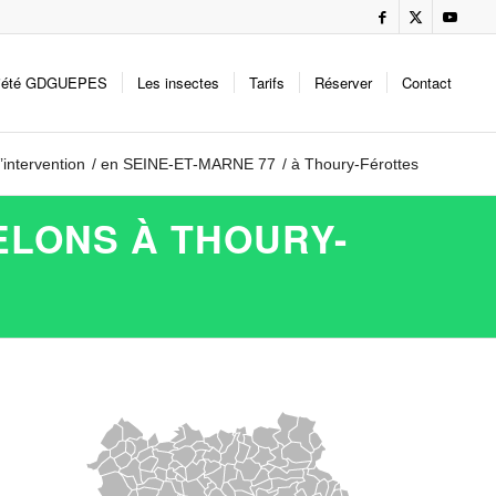
iété GDGUEPES
Les insectes
Tarifs
Réserver
Contact
’intervention
/
en SEINE-ET-MARNE 77
/
à Thoury-Férottes
ELONS À THOURY-