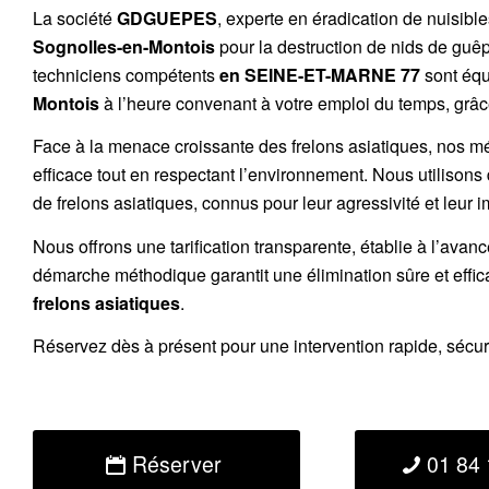
La société
GDGUEPES
, experte en éradication de nuisibl
Sognolles-en-Montois
pour la destruction de
nids de guê
techniciens compétents
en SEINE-ET-MARNE 77
sont équ
Montois
à l’heure convenant à votre emploi du temps, grâce 
Face à la menace croissante des frelons asiatiques, nos m
efficace tout en respectant l’environnement. Nous utilisons
de
frelons asiatiques
, connus pour leur agressivité et leur 
Nous offrons une
tarification transparente
, établie à l’avan
démarche méthodique garantit une élimination sûre et effi
frelons asiatiques
.
Réservez
dès à présent pour une intervention rapide, sécu
Réserver
01 84 