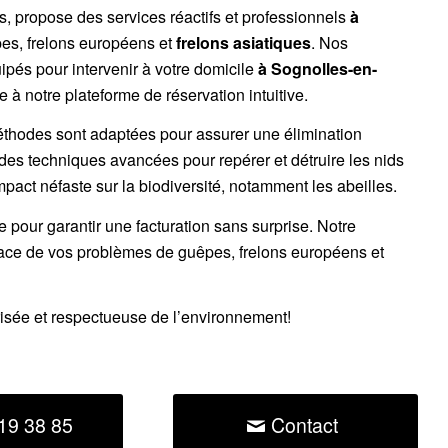
es, propose des services réactifs et professionnels
à
pes
,
frelons européens
et
frelons asiatiques
. Nos
ipés pour intervenir à votre domicile
à Sognolles-en-
à notre plateforme de réservation intuitive.
éthodes sont adaptées pour assurer une élimination
 des techniques avancées pour repérer et détruire les nids
impact néfaste sur la biodiversité, notamment les abeilles.
ce pour garantir une facturation sans surprise. Notre
cace de vos problèmes de guêpes, frelons européens et
risée et respectueuse de l’environnement!
19 38 85
Contact