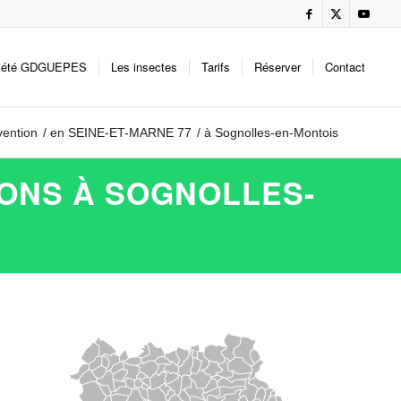
iété GDGUEPES
Les insectes
Tarifs
Réserver
Contact
vention
/
en SEINE-ET-MARNE 77
/
à Sognolles-en-Montois
LONS À SOGNOLLES-