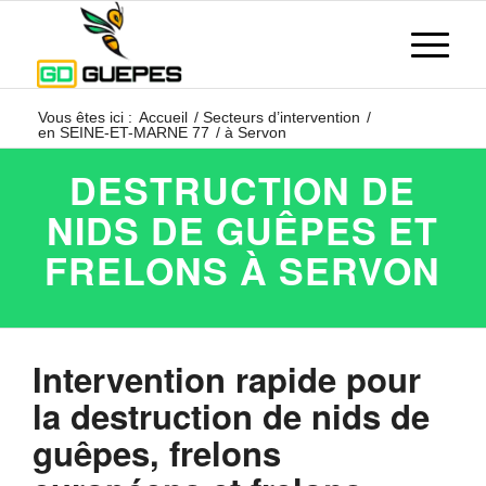
Vous êtes ici :
Accueil
/
Secteurs d’intervention
/
en SEINE-ET-MARNE 77
/
à Servon
DESTRUCTION DE
NIDS DE GUÊPES ET
FRELONS À SERVON
Intervention rapide pour
la destruction de nids de
guêpes, frelons