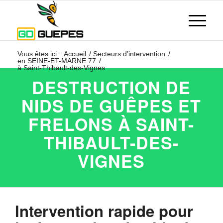
Vous êtes ici :
Accueil
/
Secteurs d’intervention
/
en SEINE-ET-MARNE 77
/
à Saint-Thibault-des-Vignes
DESTRUCTION DE
NIDS DE GUÊPES ET
FRELONS À SAINT-
THIBAULT-DES-
VIGNES
Intervention rapide pour