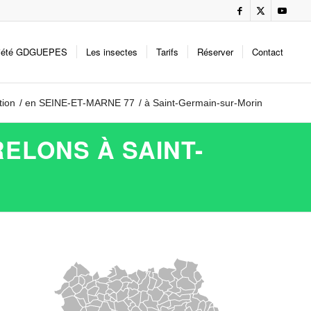
iété GDGUEPES
Les insectes
Tarifs
Réserver
Contact
tion
/
en SEINE-ET-MARNE 77
/
à Saint-Germain-sur-Morin
ELONS À SAINT-