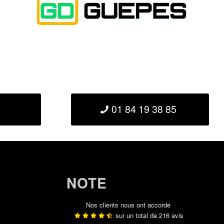
01 84 19 38 85
NOTE
Nos clients nous ont accordé
sur un total de
216
avis