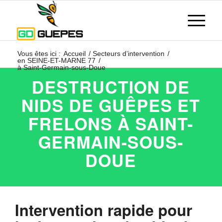
Vous êtes ici :
Accueil
/
Secteurs d’intervention
/
en SEINE-ET-MARNE 77
/
à Saint-Germain-sous-Doue
DESTRUCTION DE
NIDS DE GUÊPES ET
FRELONS À SAINT-
GERMAIN-SOUS-
DOUE
Intervention rapide pour